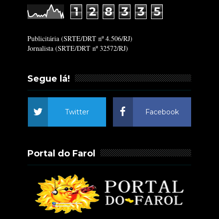
1
2
8
3
3
5
Publicitária (SRTE/DRT nº 4.506/RJ)
Jornalista (SRTE/DRT nº 32572/RJ)
Segue lá!
Twitter
Facebook
Portal do Farol