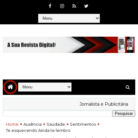
img src="#" alt="test"/>
Jornalista e Publicitária
Ov
Home
Ausência
Saudade
Sentimentos
Te esquecendo Ainda te lembro